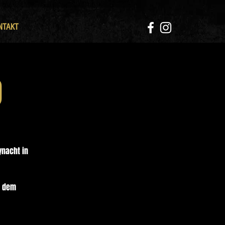
NTAKT
O
ynacht in
t dem