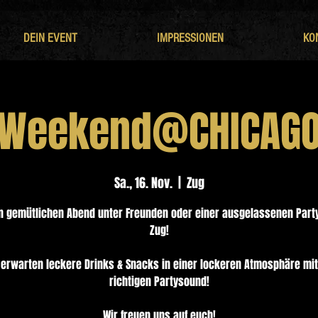
DEIN EVENT
IMPRESSIONEN
KO
Weekend@CHICAG
Sa., 16. Nov.
  |  
Zug
n gemütlichen Abend unter Freunden oder einer ausgelassenen Part
Zug!
 erwarten leckere Drinks & Snacks in einer lockeren Atmosphäre mi
richtigen Partysound!
Wir freuen uns auf euch!