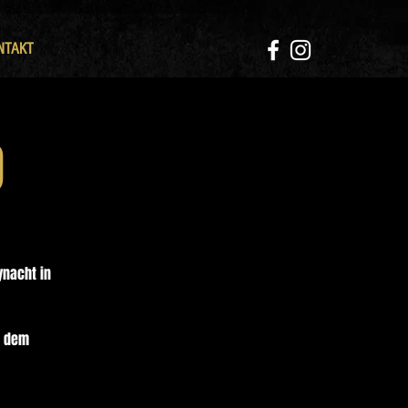
NTAKT
O
ynacht in
t dem